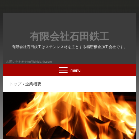
有限会社石田鉄工
有限会社石田鉄工はステンレス材を主とする精密板金加工会社です。
お問い合わせinfo@ishida-tk.com
トップ
›
企業概要